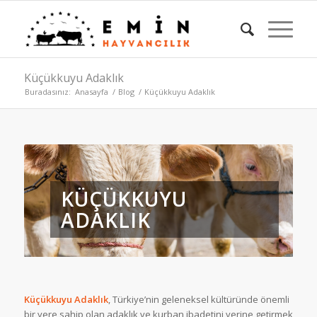
Küçükkuyu Adaklık
Buradasınız:
Anasayfa
/
Blog
/
Küçükkuyu Adaklık
KÜÇÜKKUYU
ADAKLIK
Küçükkuyu Adaklık
, Türkiye’nin geleneksel kültüründe önemli
bir yere sahip olan adaklık ve kurban ibadetini yerine getirmek