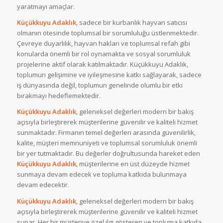
yaratmayı amaçlar.
Küçükkuyu Adaklık
, sadece bir kurbanlık hayvan satıcısı
olmanın ötesinde toplumsal bir sorumluluğu üstlenmektedir.
Çevreye duyarlılık, hayvan hakları ve toplumsal refah gibi
konularda önemli bir rol oynamakta ve sosyal sorumluluk
projelerine aktif olarak katılmaktadır. Küçükkuyu Adaklık,
toplumun gelişimine ve iyileşmesine katkı sağlayarak, sadece
iş dünyasında değil, toplumun genelinde olumlu bir etki
bırakmayı hedeflemektedir.
Küçükkuyu Adaklık
, geleneksel değerleri modern bir bakış
açısıyla birleştirerek müşterilerine güvenilir ve kaliteli hizmet
sunmaktadır. Firmanın temel değerleri arasında güvenilirlik,
kalite, müşteri memnuniyeti ve toplumsal sorumluluk önemli
bir yer tutmaktadır. Bu değerler doğrultusunda hareket eden
Küçükkuyu Adaklık
, müşterilerine en üst düzeyde hizmet
sunmaya devam edecek ve topluma katkıda bulunmaya
devam edecektir.
Küçükkuyu Adaklık
, geleneksel değerleri modern bir bakış
açısıyla birleştirerek müşterilerine güvenilir ve kaliteli hizmet
sunar. Her bir müşteriye özel ilgi gösteren ve topluma katkıda