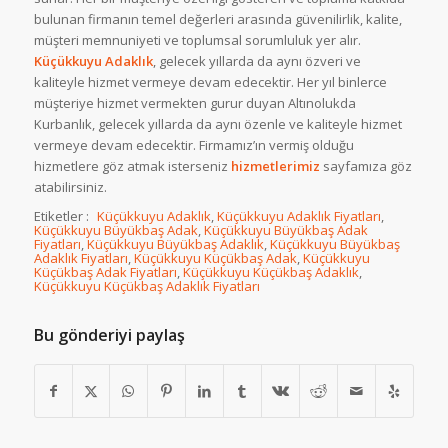
bulunan firmanın temel değerleri arasında güvenilirlik, kalite,
müşteri memnuniyeti ve toplumsal sorumluluk yer alır.
Küçükkuyu Adaklık
, gelecek yıllarda da aynı özveri ve
kaliteyle hizmet vermeye devam edecektir. Her yıl binlerce
müşteriye hizmet vermekten gurur duyan Altınolukda
Kurbanlık, gelecek yıllarda da aynı özenle ve kaliteyle hizmet
vermeye devam edecektir. Firmamız’ın vermiş olduğu
hizmetlere göz atmak isterseniz
hizmetlerimiz
sayfamıza göz
atabilirsiniz.
Etiketler :
Küçükkuyu Adaklık
,
Küçükkuyu Adaklık Fiyatları
,
Küçükkuyu Büyükbaş Adak
,
Küçükkuyu Büyükbaş Adak
Fiyatları
,
Küçükkuyu Büyükbaş Adaklık
,
Küçükkuyu Büyükbaş
Adaklık Fiyatları
,
Küçükkuyu Küçükbaş Adak
,
Küçükkuyu
Küçükbaş Adak Fiyatları
,
Küçükkuyu Küçükbaş Adaklık
,
Küçükkuyu Küçükbaş Adaklık Fiyatları
Bu gönderiyi paylaş