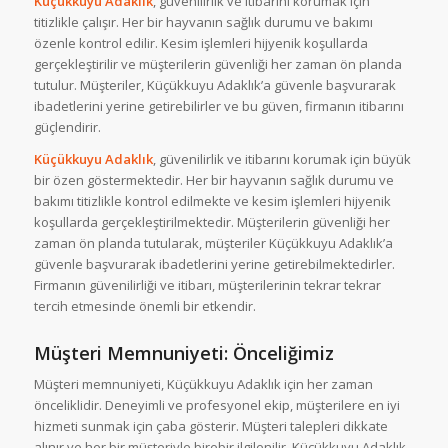
Küçükkuyu Adaklık
, güvenilirlik ve itibarını korumak için
titizlikle çalışır. Her bir hayvanın sağlık durumu ve bakımı
özenle kontrol edilir. Kesim işlemleri hijyenik koşullarda
gerçekleştirilir ve müşterilerin güvenliği her zaman ön planda
tutulur. Müşteriler, Küçükkuyu Adaklık’a güvenle başvurarak
ibadetlerini yerine getirebilirler ve bu güven, firmanın itibarını
güçlendirir.
Küçükkuyu Adaklık
, güvenilirlik ve itibarını korumak için büyük
bir özen göstermektedir. Her bir hayvanın sağlık durumu ve
bakımı titizlikle kontrol edilmekte ve kesim işlemleri hijyenik
koşullarda gerçekleştirilmektedir. Müşterilerin güvenliği her
zaman ön planda tutularak, müşteriler Küçükkuyu Adaklık’a
güvenle başvurarak ibadetlerini yerine getirebilmektedirler.
Firmanın güvenilirliği ve itibarı, müşterilerinin tekrar tekrar
tercih etmesinde önemli bir etkendir.
Müşteri Memnuniyeti: Önceliğimiz
Müşteri memnuniyeti, Küçükkuyu Adaklık için her zaman
önceliklidir. Deneyimli ve profesyonel ekip, müşterilere en iyi
hizmeti sunmak için çaba gösterir. Müşteri talepleri dikkate
alınır ve her bir müşteriyle birebir ilgilenilir. Küçükkuyu Adaklık,