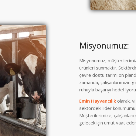
Misyonumuz:
Misyonumuz, müşterilerimizin
ürünleri sunmaktır. Sektörd
çevre dostu tarımı ön planda
zamanda, çalışanlarımızın ge
ruhuyla başarıyı hedefliyoru
Emin Hayvancılık
olarak, v
sektördeki lider konumumuz
Müşterilerimize, çalışanları
gelecek için umut vaat eden