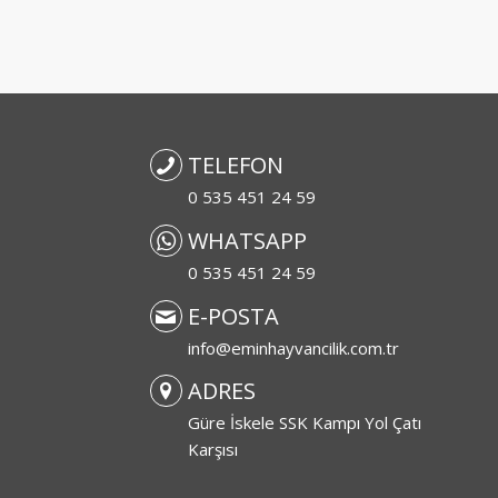
z
TELEFON
0 535 451 24 59
WHATSAPP
0 535 451 24 59
E-POSTA
info@eminhayvancilik.com.tr
ADRES
Güre İskele SSK Kampı Yol Çatı
Karşısı