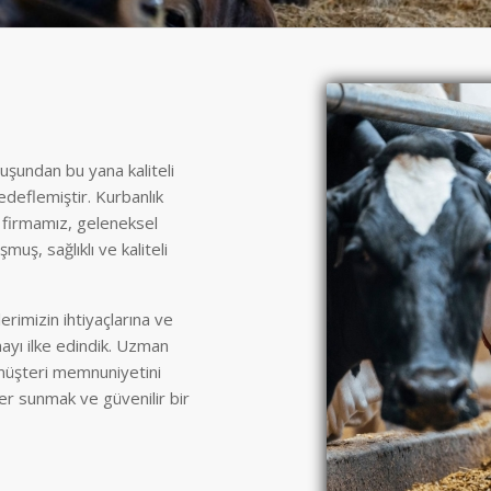
uşundan bu yana kaliteli
edeflemiştir. Kurbanlık
n firmamız, geleneksel
uş, sağlıklı ve kaliteli
rimizin ihtiyaçlarına ve
mayı ilke edindik. Uzman
müşteri memnuniyetini
ler sunmak ve güvenilir bir